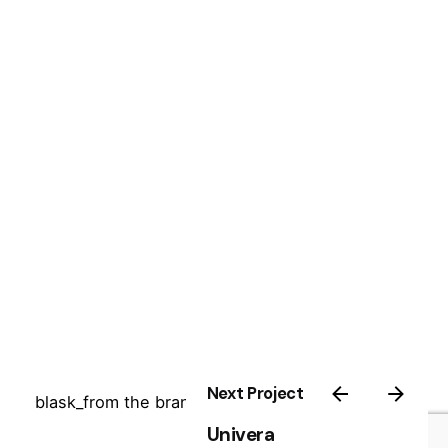
Next Project
Univera